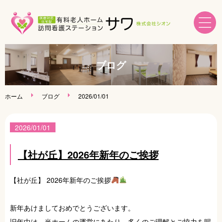
ホーム
ブログ
訪問看護ステーション
ホーム
ブログ
2026/01/01
老人ホーム高針台
2026/01/01
老人ホーム社が丘
【社が丘】2026年新年のご挨拶
会社案内
【社が丘】 2026年新年のご挨拶
採用情報
新年あけましておめでとうございます。
旧年中は、当ホームの運営にあたり、多くのご理解とご協力を賜